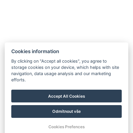
Nové Město
info@hotelalfons.cz
+420 602 800 889
Google Maps
Cookies information
Betreiber ist die Alfons Group s.r.o., ID-Nr.: 24215104, mit Sitz in Legerova
By clicking on "Accept all cookies", you agree to
1821/41, 120 00 Prag 2 – Nové Město, eingetragen beim Stadtgericht Prag
storage cookies on your device, which helps with site
navigation, data usage analysis and our marketing
unter dem Aktenzeichen C 189376.
efforts.
Accept All Cookies
Odmítnout vše
© Copyright 2026 | Alle Rechte vorbehalten
Cookies Prefences