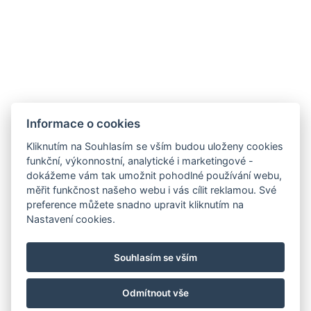
Legerova 1821/41
120 00 Praha 2
Nové Město
info@hotelalfons.cz
+420 602 800 889
Google Maps
Informace o cookies
Kliknutím na Souhlasím se vším budou uloženy cookies
funkční, výkonnostní, analytické i marketingové -
Provozuje společnost Alfons Group s.r.o., IČ: 24215104, se sídlem Legerova
dokážeme vám tak umožnit pohodlné používání webu,
1821/41, 120 00 Praha 2 – Nové Město, vedená u Městského soudu v
měřit funkčnost našeho webu i vás cílit reklamou. Své
preference můžete snadno upravit kliknutím na
Praze pod spisovou značkou C 189376.
Nastavení cookies.
Souhlasím se vším
Odmítnout vše