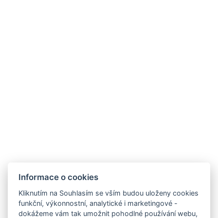
VOP
GDPR
Kontaktujte nás
Legerova 1821/41
120 00 Praha 2
Nové Město
info@hotelalfons.cz
+420 602 800 889
Google Maps
Informace o cookies
Kliknutím na Souhlasím se vším budou uloženy cookies
funkční, výkonnostní, analytické i marketingové -
Provozuje společnost Alfons Group s.r.o., IČ: 24215104, se sídlem Legerova
dokážeme vám tak umožnit pohodlné používání webu,