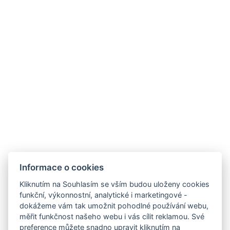
VOP
GDPR
Kontaktujte nás
Legerova 1821/41
120 00 Praha 2
Nové Město
info@hotelalfons.cz
+420 602 800 889
Google Maps
Informace o cookies
Kliknutím na Souhlasím se vším budou uloženy cookies
funkční, výkonnostní, analytické i marketingové -
Provozuje společnost Alfons Group s.r.o., IČ: 24215104, se sídlem Legerova
dokážeme vám tak umožnit pohodlné používání webu,
1821/41, 120 00 Praha 2 – Nové Město, vedená u Městského soudu v
měřit funkčnost našeho webu i vás cílit reklamou. Své
preference můžete snadno upravit kliknutím na
Praze pod spisovou značkou C 189376.