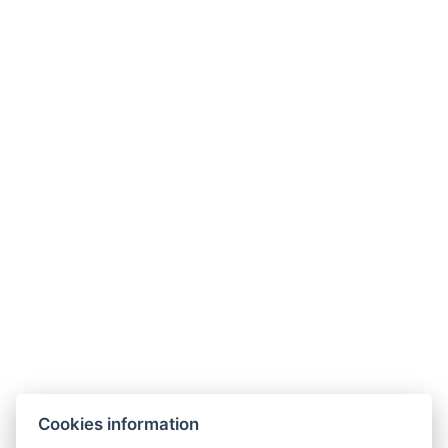
AGB
GDPR
Kontaktieren Sie uns
Legerova 1821/41
120 00 Praha 2
Nové Město
info@hotelalfons.cz
+420 602 800 889
Google Maps
Cookies information