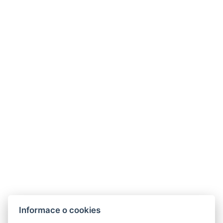
VOP
GDPR
Kontaktujte nás
Legerova 1821/41
120 00 Praha 2
Nové Město
info@hotelalfons.cz
+420 602 800 889
Google Maps
Informace o cookies