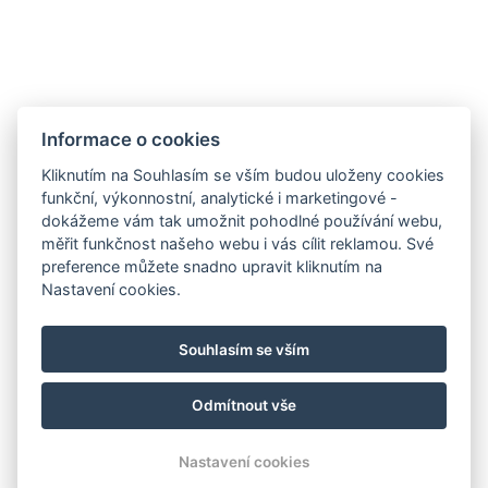
Nové Město
info@hotelalfons.cz
+420 602 800 889
Google Maps
Informace o cookies
Kliknutím na Souhlasím se vším budou uloženy cookies
funkční, výkonnostní, analytické i marketingové -
Provozuje společnost Alfons Group s.r.o., IČ: 24215104, se sídlem Legerova
dokážeme vám tak umožnit pohodlné používání webu,
1821/41, 120 00 Praha 2 – Nové Město, vedená u Městského soudu v
měřit funkčnost našeho webu i vás cílit reklamou. Své
preference můžete snadno upravit kliknutím na
Praze pod spisovou značkou C 189376.
Nastavení cookies.
Souhlasím se vším
Odmítnout vše
© Copyright 2026 | Všechna práva vyhrazena
Nastavení cookies