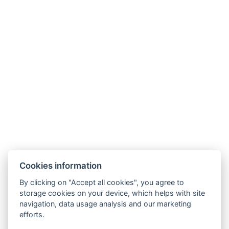
AGB
GDPR
Kontaktieren Sie uns
Legerova 1821/41
120 00 Praha 2
Nové Město
info@hotelalfons.cz
+420 602 800 889
Google Maps
Cookies information
Betreiber ist die Alfons Group s.r.o., ID-Nr.: 24215104, mit Sitz in Legerova
By clicking on "Accept all cookies", you agree to
1821/41, 120 00 Prag 2 – Nové Město, eingetragen beim Stadtgericht Prag
storage cookies on your device, which helps with site
navigation, data usage analysis and our marketing
unter dem Aktenzeichen C 189376.
efforts.