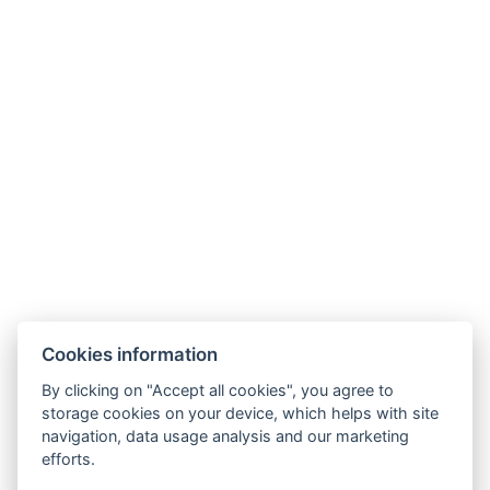
AGB
GDPR
Kontaktieren Sie uns
Legerova 1821/41
120 00 Praha 2
Nové Město
info@hotelalfons.cz
+420 602 800 889
Google Maps
Cookies information
Betreiber ist die Alfons Group s.r.o., ID-Nr.: 24215104, mit Sitz in Legerova
By clicking on "Accept all cookies", you agree to
1821/41, 120 00 Prag 2 – Nové Město, eingetragen beim Stadtgericht Prag
storage cookies on your device, which helps with site
navigation, data usage analysis and our marketing
unter dem Aktenzeichen C 189376.
efforts.